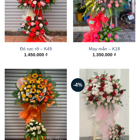
Đỏ rực rỡ – K49
May mắn – K18
1.450.000
₫
1.350.000
₫
-4%