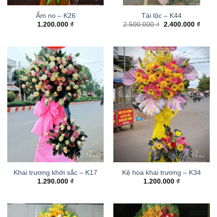
Ấm no – K26
Tài lộc – K44
Giá
Giá
1.200.000
₫
2.500.000
₫
2.400.000
₫
gốc
hiện
là:
tại
2.500.000 ₫.
là:
2.400
Khai trương khởi sắc – K17
Kệ hoa khai trương – K34
1.290.000
₫
1.200.000
₫