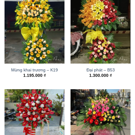
Mừng khai trương – K19
Đại phát – B53
1.195.000
₫
1.300.000
₫