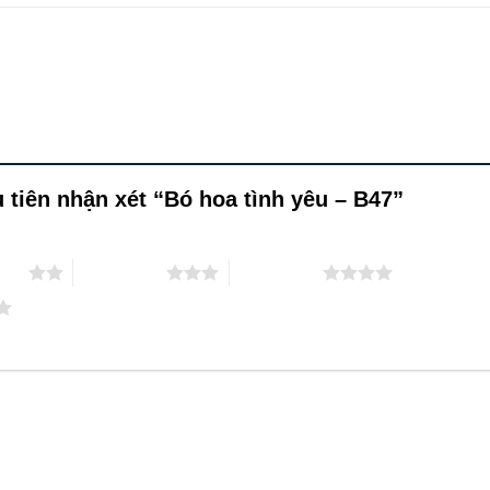
tiên nhận xét “Bó hoa tình yêu – B47”
 sao
3 trên 5 sao
4 trên 5 sao