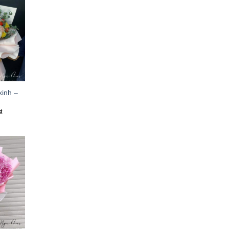
xinh –
₫