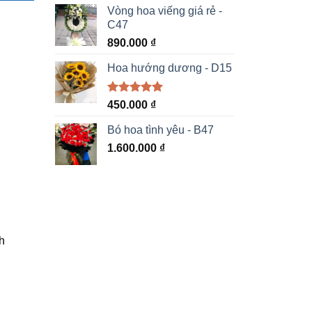
5 sao
Vòng hoa viếng giá rẻ -
C47
890.000
₫
Hoa hướng dương - D15
Được xếp
450.000
₫
hạng
5.00
5 sao
Bó hoa tình yêu - B47
1.600.000
₫
h