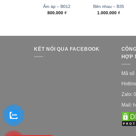
Ấm áp – B012
Bên nhau – B35
800.000
₫
1.000.000
₫
KẾT NỐI QUA FACEBOOK
CÔNG
HỢP 
Mã số 
Hotlin
Zalo: 
Mail: 