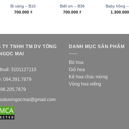
Bi vàng – B16
Biết ơn – B36
Baby hồng –
700.000
₫
700.000
₫
1.300.00
 TY TNHH TM DV TỔNG
DANH MỤC SẢN PHẨM
NGỌC MAI
Bó hoa
thuế: 3101127110
Giỏ hoa
Kệ hoa chúc mừng
e: 094.391.7879
Vòng hoa viếng
096.205.7879
hoatuoingocmai@gmail.com