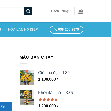
ĐĂNG NHẬP
📞 096 205 7879
G
HOA LAN HỒ ĐIỆP
MẪU BÁN CHẠY
Giỏ hoa đẹp - L89
1.100.000
₫
Khởi đầu mới - K35
Được xếp
1.200.000
₫
879
hạng
5.00