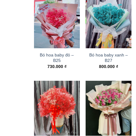
Bó hoa baby đỏ –
Bó hoa baby xanh –
B25
B27
730.000
₫
800.000
₫