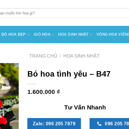
BÓ HOA ĐẸP
GIỎ HOA
HOA SINH NHẬT
VÒNG HOA VIẾN
TRANG CHỦ
/
HOA SINH NHẬT
Bó hoa tình yêu – B47
1.600.000
₫
Tư Vấn Nhanh
Zalo: 096 205 7879
096 205 7