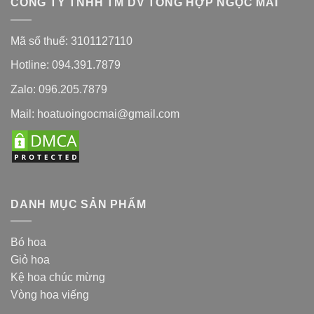
CÔNG TY TNHH TM DV TỔNG HỢP NGỌC MAI
Mã số thuế: 3101127110
Hotline: 094.391.7879
Zalo: 096.205.7879
Mail: hoatuoingocmai@gmail.com
DANH MỤC SẢN PHẨM
Bó hoa
Giỏ hoa
Kệ hoa chúc mừng
Vòng hoa viếng