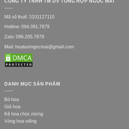
CÔNG TY TNHH TM DV TỔNG HỢP NGỌC MAI
Mã số thuế: 3101127110
Hotline: 094.391.7879
Zalo: 096.205.7879
Mail: hoatuoingocmai@gmail.com
DANH MỤC SẢN PHẨM
Bó hoa
Giỏ hoa
Kệ hoa chúc mừng
Vòng hoa viếng