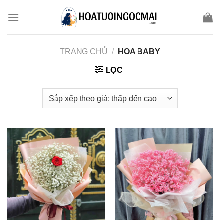
Skip
to
content
TRANG CHỦ
/
HOA BABY
LỌC