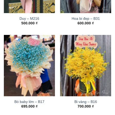
Duy – M216
Hoa bi đẹp – B31
500.000
₫
600.000
₫
Bó baby lớn – B17
Bi vàng – B16
695.000
₫
700.000
₫