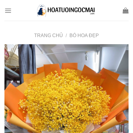
Skip
to
content
TRANG CHỦ
/
BÓ HOA ĐẸP