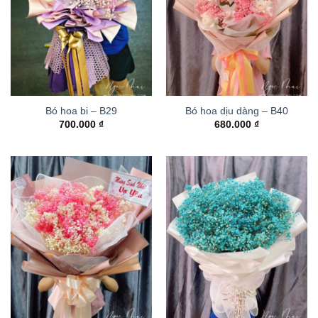
Bó hoa bi – B29
Bó hoa dịu dàng – B40
700.000
₫
680.000
₫