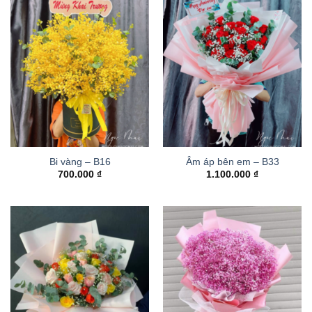
Bi vàng – B16
Âm áp bên em – B33
700.000
₫
1.100.000
₫