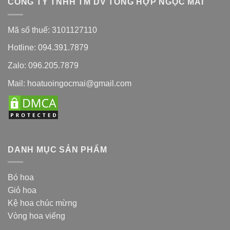
CÔNG TY TNHH TM DV TỔNG HỢP NGỌC MAI
Mã số thuế: 3101127110
Hotline: 094.391.7879
Zalo: 096.205.7879
Mail: hoatuoingocmai@gmail.com
DANH MỤC SẢN PHẨM
Bó hoa
Giỏ hoa
Kệ hoa chúc mừng
Vòng hoa viếng