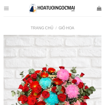
Skip
to
content
TRANG CHỦ
/
GIỎ HOA