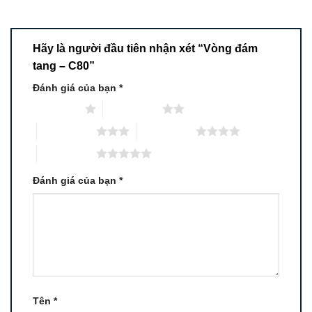
Hãy là người đầu tiên nhận xét “Vòng đám
tang – C80”
Đánh giá của bạn
*
1 trên 5 sao
2 trên 5 sao
3 trên 5 sao
4 trên 5 sao
5 trên 5 sao
Đánh giá của bạn
*
Tên
*