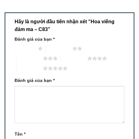
Hãy là người đầu tiên nhận xét “Hoa viếng
đám ma – C83”
Đánh giá của bạn
*
1 trên 5 sao
2 trên 5 sao
3 trên 5 sao
4 trên 5 sao
5 trên 5 sao
Đánh giá của bạn
*
Tên
*