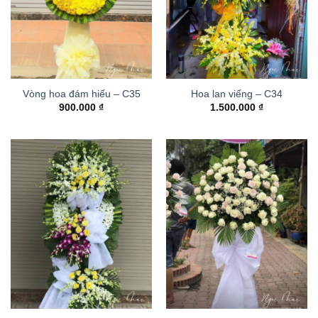
Vòng hoa đám hiếu – C35
Hoa lan viếng – C34
900.000
₫
1.500.000
₫