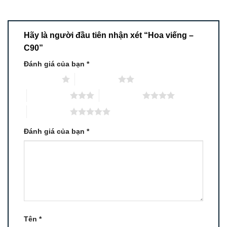
Hãy là người đầu tiên nhận xét “Hoa viếng –
C90”
Đánh giá của bạn
*
1 trên 5 sao
2 trên 5 sao
3 trên 5 sao
4 trên 5 sao
5 trên 5 sao
Đánh giá của bạn
*
Tên
*