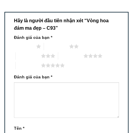
Hãy là người đầu tiên nhận xét “Vòng hoa
đám ma đẹp – C93”
Đánh giá của bạn
*
1 trên 5 sao
2 trên 5 sao
3 trên 5 sao
4 trên 5 sao
5 trên 5 sao
Đánh giá của bạn
*
Tên
*