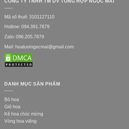
CÔNG TY TNHH TM DV TỔNG HỢP NGỌC MAI
Mã số thuế: 3101127110
Hotline: 094.391.7879
Zalo: 096.205.7879
Mail: hoatuoingocmai@gmail.com
DANH MỤC SẢN PHẨM
Bó hoa
Giỏ hoa
Kệ hoa chúc mừng
Vòng hoa viếng