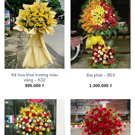
Kệ hoa khai trương màu
Đại phát – B53
vàng – K32
995.000
₫
1.300.000
₫