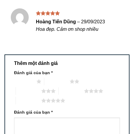
Được xếp
Hoàng Tiến Dũng
–
29/09/2023
hạng
5
5
Hoa đẹp. Cảm ơn shop nhiều
sao
Thêm một đánh giá
Đánh giá của bạn
*
1 trên 5 sao
2 trên 5 sao
3 trên 5 sao
4 trên 5 sao
5 trên 5 sao
Đánh giá của bạn
*