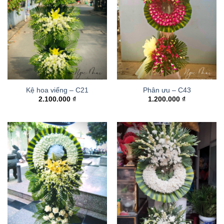
Kệ hoa viếng – C21
Phân ưu – C43
2.100.000
₫
1.200.000
₫