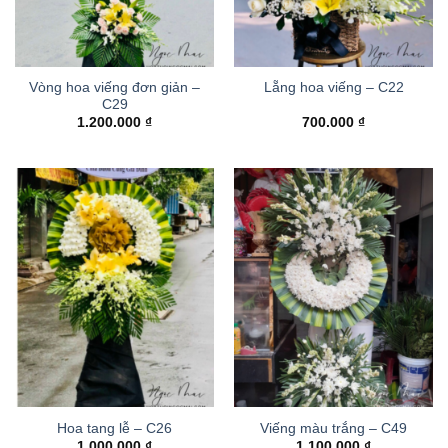
Vòng hoa viếng đơn giản –
Lẵng hoa viếng – C22
C29
1.200.000
₫
700.000
₫
Hoa tang lễ – C26
Viếng màu trắng – C49
1.000.000
₫
1.100.000
₫