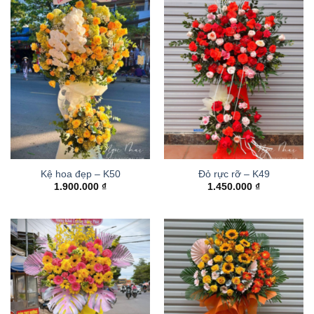
Kệ hoa đẹp – K50
Đỏ rực rỡ – K49
1.900.000
₫
1.450.000
₫