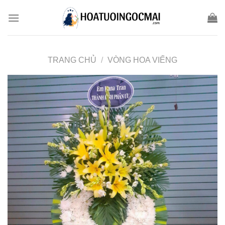
Skip
to
content
TRANG CHỦ
/
VÒNG HOA VIẾNG