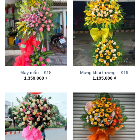
May mắn – K18
Mừng khai trương – K19
1.350.000
₫
1.195.000
₫