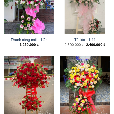
Thành công mới – K24
Tài lộc – K44
Giá
Giá
1.250.000
₫
2.500.000
₫
2.400.000
₫
gốc
hiện
là:
tại
2.500.000 ₫.
là:
2.400