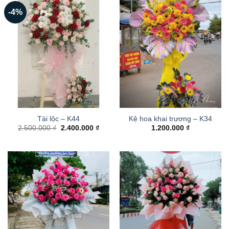
-4%
Tài lộc – K44
Kệ hoa khai trương – K34
Giá
Giá
2.500.000
₫
2.400.000
₫
1.200.000
₫
gốc
hiện
là:
tại
2.500.000 ₫.
là:
2.400.000 ₫.