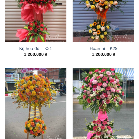
Kệ hoa đỏ – K31
Hoan hỉ – K29
1.200.000
₫
1.200.000
₫