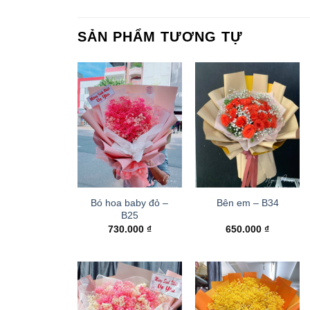
SẢN PHẨM TƯƠNG TỰ
Bó hoa baby đỏ –
Bên em – B34
B25
730.000
₫
650.000
₫