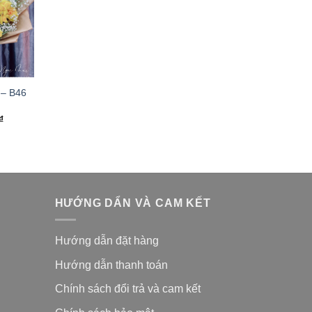
g – B46
₫
HƯỚNG DẨN VÀ CAM KẾT
Hướng dẫn đặt hàng
Hướng dẫn thanh toán
Chính sách đổi trả và cam kế
t