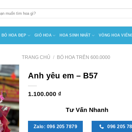
BÓ HOA ĐẸP
GIỎ HOA
HOA SINH NHẬT
VÒNG HOA VIẾN
TRANG CHỦ
/
BÓ HOA TRÊN 600.0000
Anh yêu em – B57
1.100.000
₫
Tư Vấn Nhanh
Zalo: 096 205 7879
096 205 7