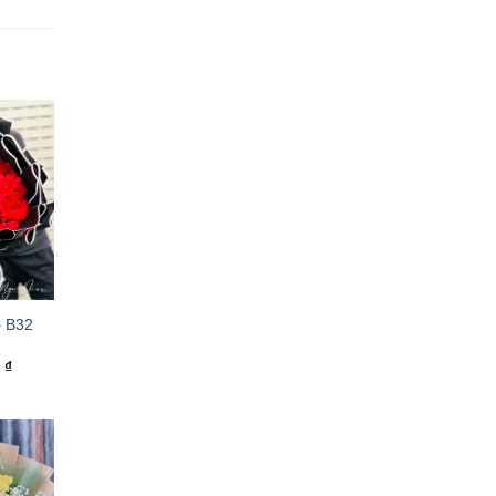
– B32
0
₫