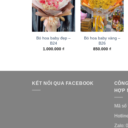
Bó hoa baby đẹp –
Bó hoa baby vàng –
B24
B26
1.000.000
₫
850.000
₫
KẾT NỐI QUA FACEBOOK
CÔNG
HỢP 
Mã số 
Hotlin
Zalo: 