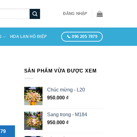
ĐĂNG NHẬP
📞 096 205 7879
G
HOA LAN HỒ ĐIỆP
SẢN PHẨM VỪA ĐƯỢC XEM
Chúc mừng - L20
950.000
₫
Sang trọng - M184
950.000
₫
879