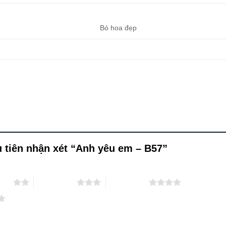
Bó hoa đẹp
 tiên nhận xét “Anh yêu em – B57”
 sao
3 trên 5 sao
4 trên 5 sao