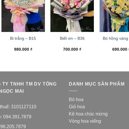
Bi trắng – B15
Biết ơn – B36
Bó hồng vàn
980.000
₫
700.000
₫
690.000
 TY TNHH TM DV TỔNG
DANH MỤC SẢN PHẨM
NGỌC MAI
Bó hoa
thuế: 3101127110
Giỏ hoa
Kệ hoa chúc mừng
e: 094.391.7879
Vòng hoa viếng
096.205.7879