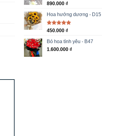
890.000
₫
Hoa hướng dương - D15
Được xếp
450.000
₫
hạng
5.00
5 sao
Bó hoa tình yêu - B47
1.600.000
₫