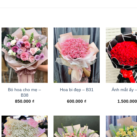
Bó hoa cho mẹ –
Hoa bi đẹp – B31
Ánh mắt ấy 
B38
850.000
₫
600.000
₫
1.500.00