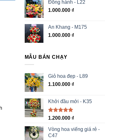
Đồng hành - L22
1.000.000
₫
An Khang - M175
1.000.000
₫
MẪU BÁN CHẠY
Giỏ hoa đẹp - L89
1.100.000
₫
Khởi đầu mới - K35
h
Được xếp
1.200.000
₫
hạng
5.00
5 sao
Vòng hoa viếng giá rẻ -
C47