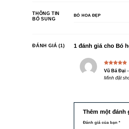
THÔNG TIN
BÓ HOA ĐẸP
BỔ SUNG
1 đánh giá cho
Bó h
ĐÁNH GIÁ (1)
Được xếp
Vũ Bá Đại
hạng
5
5
Mình đặt sho
sao
Thêm một đánh 
Đánh giá của bạn
*