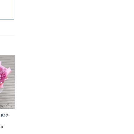
 B12
0
₫