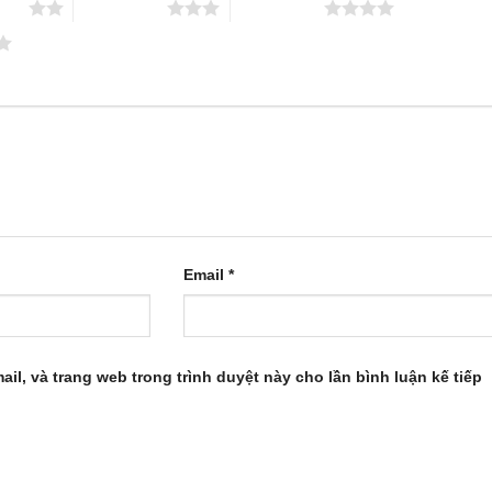
 sao
3 trên 5 sao
4 trên 5 sao
Email
*
ail, và trang web trong trình duyệt này cho lần bình luận kế tiếp