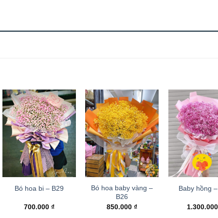
Bó hoa baby vàng –
Bó hoa bi – B29
Baby hồng –
B26
700.000
₫
850.000
₫
1.300.00