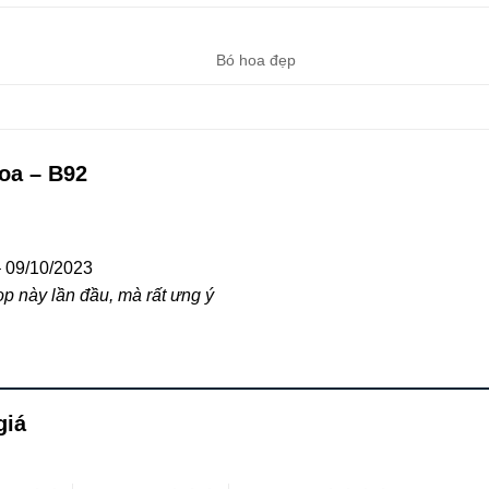
Bó hoa đẹp
oa – B92
–
09/10/2023
p này lần đầu, mà rất ưng ý
giá