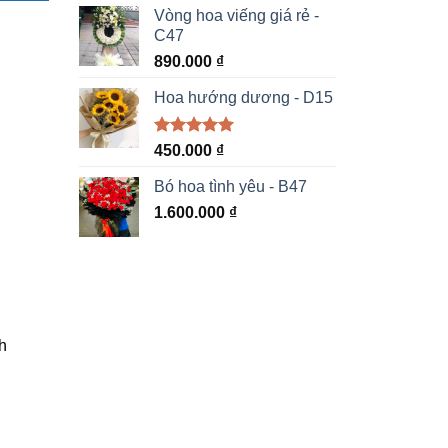
5 sao
Vòng hoa viếng giá rẻ -
C47
890.000
₫
Hoa hướng dương - D15
Được xếp
450.000
₫
hạng
5.00
5 sao
Bó hoa tình yêu - B47
1.600.000
₫
h