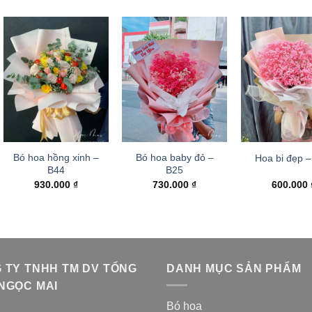
Bó hoa hồng xinh –
Bó hoa baby đỏ –
Hoa bi đẹp 
B44
B25
930.000
₫
730.000
₫
600.000
 TY TNHH TM DV TỔNG
DANH MỤC SẢN PHẨM
NGỌC MAI
Bó hoa