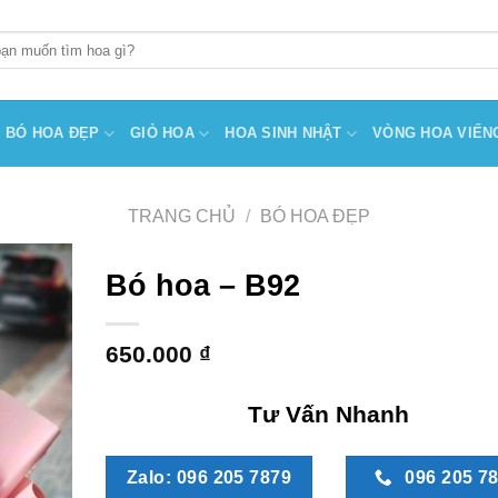
BÓ HOA ĐẸP
GIỎ HOA
HOA SINH NHẬT
VÒNG HOA VIẾN
TRANG CHỦ
/
BÓ HOA ĐẸP
Bó hoa – B92
650.000
₫
Tư Vấn Nhanh
Zalo: 096 205 7879
096 205 7