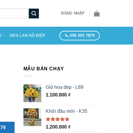
ĐĂNG NHẬP
📞 096 205 7879
G
HOA LAN HỒ ĐIỆP
MẪU BÁN CHẠY
Giỏ hoa đẹp - L89
1.100.000
₫
Khởi đầu mới - K35
Được xếp
1.200.000
₫
879
hạng
5.00