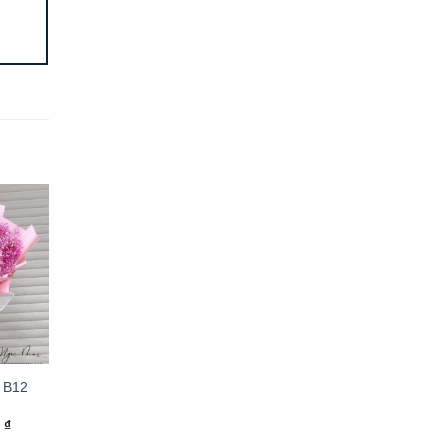
 B12
0
₫