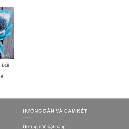
– B18
0
₫
HƯỚNG DẨN VÀ CAM KẾT
Hướng dẫn đặt hàng