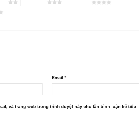
 sao
3 trên 5 sao
4 trên 5 sao
Email
*
ail, và trang web trong trình duyệt này cho lần bình luận kế tiếp