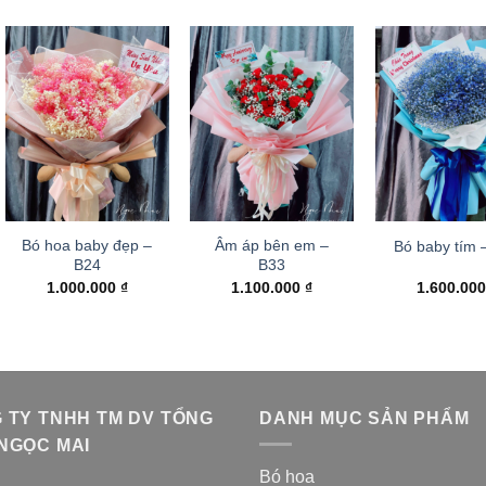
Bó hoa baby đẹp –
Âm áp bên em –
Bó baby tím 
B24
B33
1.000.000
₫
1.100.000
₫
1.600.00
 TY TNHH TM DV TỔNG
DANH MỤC SẢN PHẨM
NGỌC MAI
Bó hoa