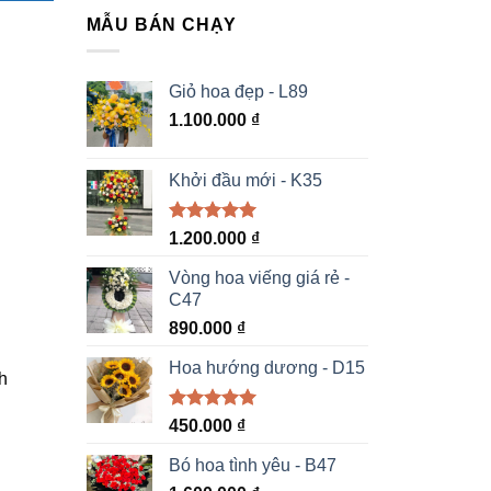
MẪU BÁN CHẠY
Giỏ hoa đẹp - L89
1.100.000
₫
Khởi đầu mới - K35
Được xếp
1.200.000
₫
hạng
5.00
5 sao
Vòng hoa viếng giá rẻ -
C47
890.000
₫
Hoa hướng dương - D15
h
Được xếp
450.000
₫
hạng
5.00
5 sao
Bó hoa tình yêu - B47