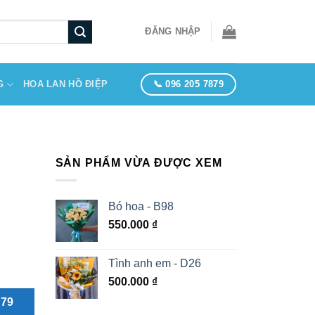
ĐĂNG NHẬP
📞 096 205 7879
G
HOA LAN HỒ ĐIỆP
SẢN PHẨM VỪA ĐƯỢC XEM
Bó hoa - B98
550.000
₫
Tình anh em - D26
500.000
₫
879