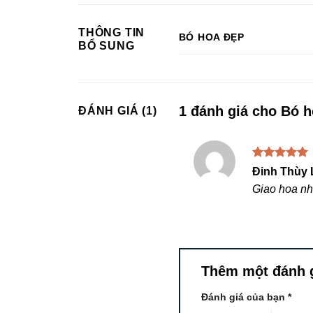
THÔNG TIN
BÓ HOA ĐẸP
BỔ SUNG
1 đánh giá cho
Bó h
ĐÁNH GIÁ (1)
Được xếp
Đinh Thùy 
hạng
5
5
Giao hoa nh
sao
Thêm một đánh 
Đánh giá của bạn
*