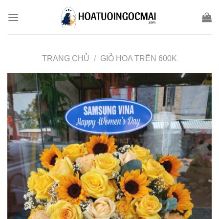
Skip
to
content
TRANG CHỦ
/
GIỎ HOA TRÊN 600K