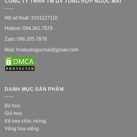
CÔNG TY TNHH TM DV TỔNG HỢP NGỌC MAI
Mã số thuế: 3101127110
Hotline: 094.391.7879
Zalo: 096.205.7879
Mail: hoatuoingocmai@gmail.com
DANH MỤC SẢN PHẨM
Bó hoa
Giỏ hoa
Kệ hoa chúc mừng
Vòng hoa viếng