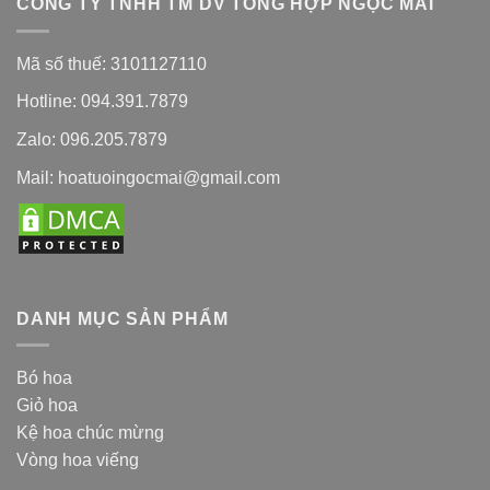
CÔNG TY TNHH TM DV TỔNG HỢP NGỌC MAI
Mã số thuế: 3101127110
Hotline: 094.391.7879
Zalo: 096.205.7879
Mail: hoatuoingocmai@gmail.com
DANH MỤC SẢN PHẨM
Bó hoa
Giỏ hoa
Kệ hoa chúc mừng
Vòng hoa viếng