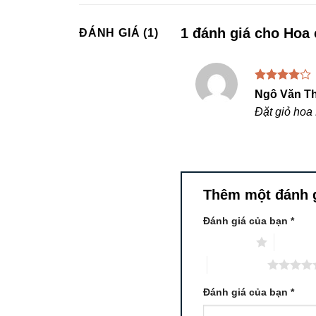
1 đánh giá cho
Hoa 
ĐÁNH GIÁ (1)
Được
Ngô Văn T
xếp hạng
Đặt giỏ hoa
4
5 sao
Thêm một đánh 
Đánh giá của bạn
*
1 trên 5 sao
2 trên 5
5 trên 5 sao
Đánh giá của bạn
*