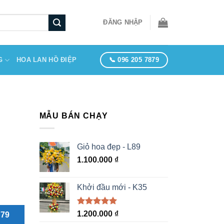
ĐĂNG NHẬP
📞 096 205 7879
G
HOA LAN HỒ ĐIỆP
MẪU BÁN CHẠY
Giỏ hoa đẹp - L89
1.100.000
₫
Khởi đầu mới - K35
Được xếp
1.200.000
₫
879
hạng
5.00