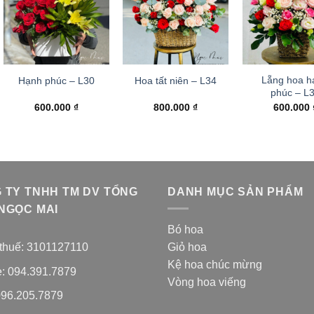
Lẵng hoa h
Hạnh phúc – L30
Hoa tất niên – L34
phúc – L
600.000
₫
800.000
₫
600.000
 TY TNHH TM DV TỔNG
DANH MỤC SẢN PHẨM
NGỌC MAI
Bó hoa
thuế: 3101127110
Giỏ hoa
Kệ hoa chúc mừng
e: 094.391.7879
Vòng hoa viếng
096.205.7879