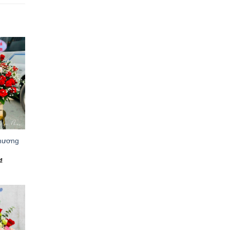
hương
₫