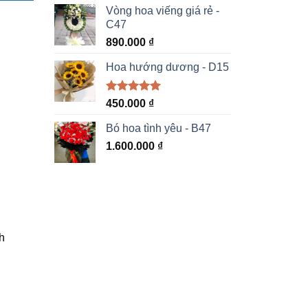
5 sao
Vòng hoa viếng giá rẻ -
C47
890.000
₫
Hoa hướng dương - D15
Được xếp
450.000
₫
hạng
5.00
5 sao
Bó hoa tình yêu - B47
1.600.000
₫
h