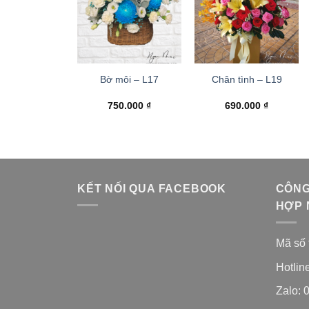
Bờ môi – L17
Chân tình – L19
750.000
₫
690.000
₫
KẾT NỐI QUA FACEBOOK
CÔNG
HỢP 
Mã số 
Hotlin
Zalo: 