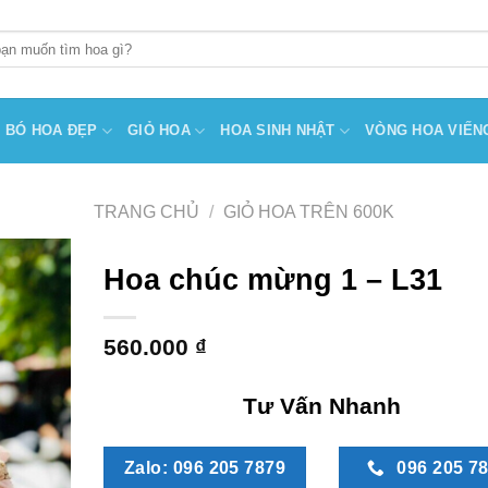
BÓ HOA ĐẸP
GIỎ HOA
HOA SINH NHẬT
VÒNG HOA VIẾN
TRANG CHỦ
/
GIỎ HOA TRÊN 600K
Hoa chúc mừng 1 – L31
560.000
₫
Tư Vấn Nhanh
Zalo: 096 205 7879
096 205 7