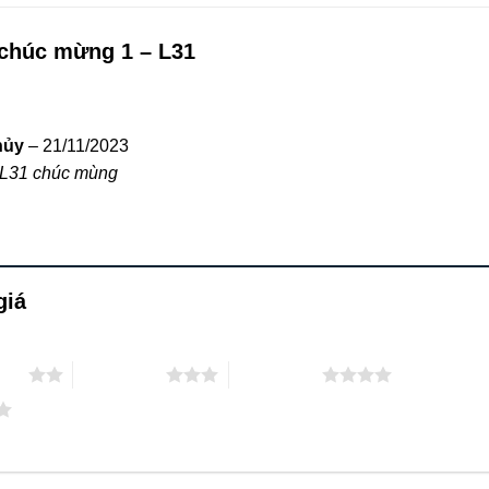
chúc mừng 1 – L31
hủy
–
21/11/2023
 L31 chúc mùng
giá
 sao
3 trên 5 sao
4 trên 5 sao