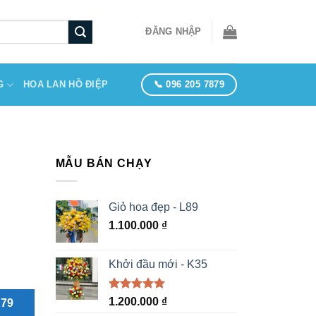
ĐĂNG NHẬP
📞 096 205 7879
G
HOA LAN HỒ ĐIỆP
MẪU BÁN CHẠY
Giỏ hoa đẹp - L89
1.100.000
₫
Khởi đầu mới - K35
Được xếp
1.200.000
₫
879
hạng
5.00