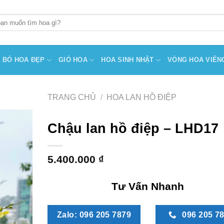
BÓ HOA ĐẸP
GIỎ HOA
HOA SINH NHẬT
VÒNG HOA VIẾN
TRANG CHỦ
/
HOA LAN HỒ ĐIỆP
Chậu lan hồ điệp – LHD17
5.400.000
₫
Tư Vấn Nhanh
Zalo: 096 205 7879
096 205 7