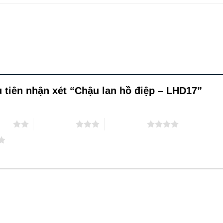
tiên nhận xét “Chậu lan hồ điệp – LHD17”
 sao
3 trên 5 sao
4 trên 5 sao