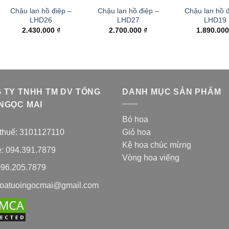
Chậu lan hồ điệp –
Chậu lan hồ điệp –
Chậu lan hồ đ
LHD26
LHD27
LHD19
2.430.000
₫
2.700.000
₫
1.890.00
 TY TNHH TM DV TỔNG
DANH MỤC SẢN PHẨM
NGỌC MAI
Bó hoa
thuế: 3101127110
Giỏ hoa
Kệ hoa chúc mừng
e: 094.391.7879
Vòng hoa viếng
096.205.7879
hoatuoingocmai@gmail.com