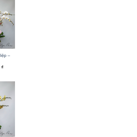
iệp –
0
₫