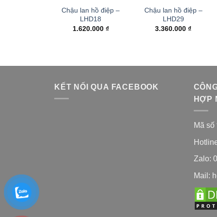
Chậu lan hồ điệp –
Chậu lan hồ điệp –
LHD18
LHD29
1.620.000
₫
3.360.000
₫
KẾT NỐI QUA FACEBOOK
CÔNG
HỢP 
Mã số 
Hotlin
Zalo: 
Mail: 