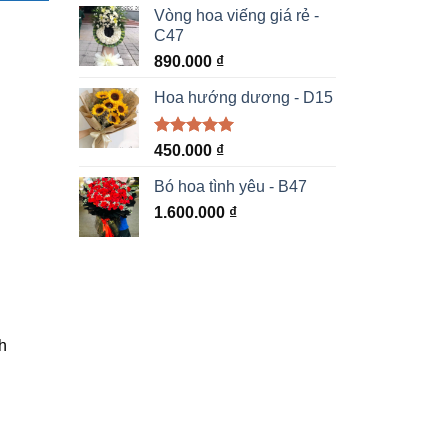
5 sao
Vòng hoa viếng giá rẻ -
C47
890.000
₫
Hoa hướng dương - D15
Được xếp
450.000
₫
hạng
5.00
5 sao
Bó hoa tình yêu - B47
1.600.000
₫
h