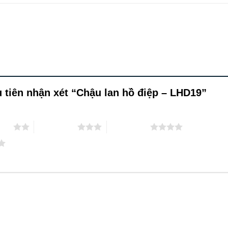
tiên nhận xét “Chậu lan hồ điệp – LHD19”
 sao
3 trên 5 sao
4 trên 5 sao