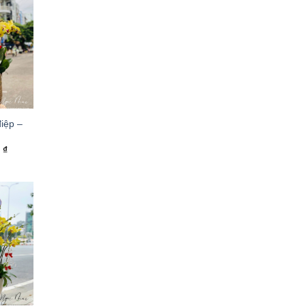
iệp –
0
₫