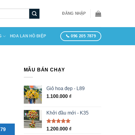
ĐĂNG NHẬP
📞 096 205 7879
G
HOA LAN HỒ ĐIỆP
MẪU BÁN CHẠY
Giỏ hoa đẹp - L89
1.100.000
₫
Khởi đầu mới - K35
Được xếp
1.200.000
₫
879
hạng
5.00