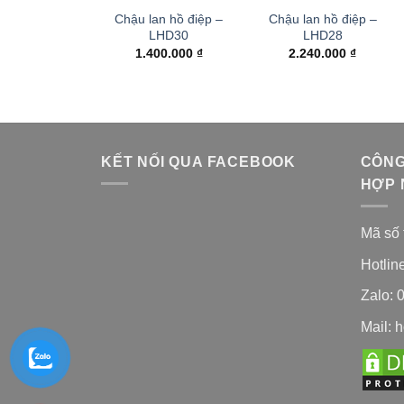
Chậu lan hồ điệp –
Chậu lan hồ điệp –
LHD30
LHD28
1.400.000
₫
2.240.000
₫
KẾT NỐI QUA FACEBOOK
CÔNG
HỢP 
Mã số 
Hotlin
Zalo: 
Mail: 