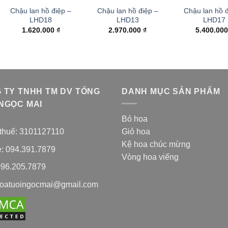
Chậu lan hồ điệp –
Chậu lan hồ điệp –
Chậu lan hồ đ
LHD18
LHD13
LHD17
1.620.000
₫
2.970.000
₫
5.400.00
 TY TNHH TM DV TỔNG
DANH MỤC SẢN PHẨM
NGỌC MAI
Bó hoa
thuế: 3101127110
Giỏ hoa
Kệ hoa chúc mừng
e: 094.391.7879
Vòng hoa viếng
096.205.7879
hoatuoingocmai@gmail.com