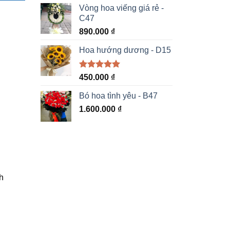
5 sao
Vòng hoa viếng giá rẻ -
C47
890.000
₫
Hoa hướng dương - D15
Được xếp
450.000
₫
hạng
5.00
5 sao
Bó hoa tình yêu - B47
1.600.000
₫
h