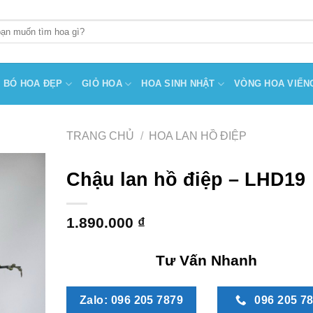
BÓ HOA ĐẸP
GIỎ HOA
HOA SINH NHẬT
VÒNG HOA VIẾN
TRANG CHỦ
/
HOA LAN HỒ ĐIỆP
Chậu lan hồ điệp – LHD19
1.890.000
₫
Tư Vấn Nhanh
Zalo: 096 205 7879
096 205 7