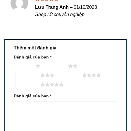
Được xếp
Lưu Trang Anh
–
01/10/2023
hạng
5
5
Shop rất chuyên nghiệp
sao
Thêm một đánh giá
Đánh giá của bạn
*
1 trên 5 sao
2 trên 5 sao
3 trên 5 sao
4 trên 5 sao
5 trên 5 sao
Đánh giá của bạn
*