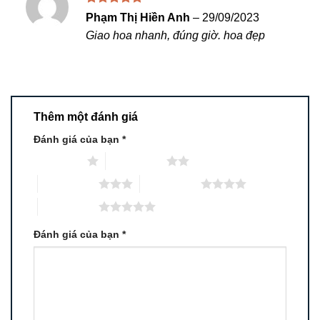
Được xếp
Phạm Thị Hiền Anh
–
29/09/2023
hạng
5
5
Giao hoa nhanh, đúng giờ. hoa đẹp
sao
Thêm một đánh giá
Đánh giá của bạn
*
1 trên 5 sao
2 trên 5 sao
3 trên 5 sao
4 trên 5 sao
5 trên 5 sao
Đánh giá của bạn
*