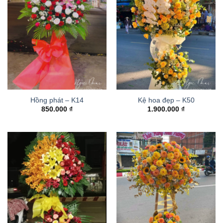
Hồng phát – K14
Kệ hoa đẹp – K50
850.000
₫
1.900.000
₫