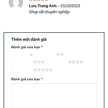
Được xếp
Lưu Trang Anh
–
01/10/2023
hạng
5
5
Shop rất chuyên nghiệp
sao
Thêm một đánh giá
Đánh giá của bạn
*
1 trên 5 sao
2 trên 5 sao
3 trên 5 sao
4 trên 5 sao
5 trên 5 sao
Đánh giá của bạn
*