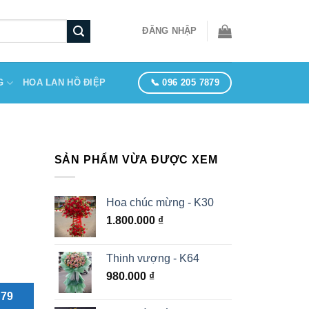
ĐĂNG NHẬP
📞 096 205 7879
G
HOA LAN HỒ ĐIỆP
SẢN PHẨM VỪA ĐƯỢC XEM
Hoa chúc mừng - K30
1.800.000
₫
Thinh vượng - K64
980.000
₫
879