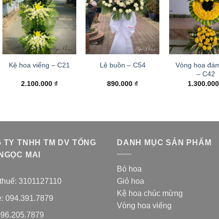
Vòng hoa đám
Kệ hoa viếng – C21
Lệ buồn – C54
– C42
2.100.000
₫
890.000
₫
1.300.00
 TY TNHH TM DV TỔNG
DANH MỤC SẢN PHẨM
NGỌC MAI
Bó hoa
thuế: 3101127110
Giỏ hoa
Kệ hoa chúc mừng
e: 094.391.7879
Vòng hoa viếng
096.205.7879