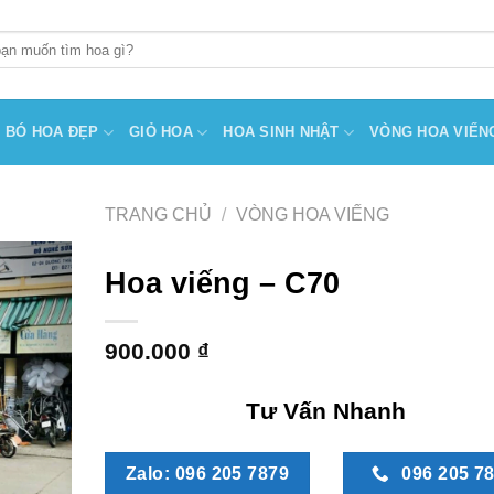
BÓ HOA ĐẸP
GIỎ HOA
HOA SINH NHẬT
VÒNG HOA VIẾN
TRANG CHỦ
/
VÒNG HOA VIẾNG
Hoa viếng – C70
900.000
₫
Tư Vấn Nhanh
Zalo: 096 205 7879
096 205 7