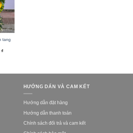
 tang
0
₫
HƯỚNG DẨN VÀ CAM KẾT
Hướng dẫn đặt hàng
Hướng dẫn thanh toán
Chính sách đổi trả và cam kế
t