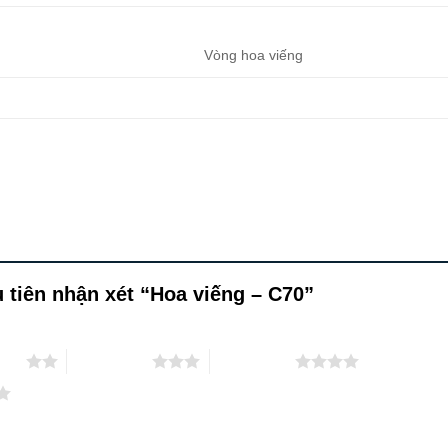
Vòng hoa viếng
 tiên nhận xét “Hoa viếng – C70”
 sao
3 trên 5 sao
4 trên 5 sao