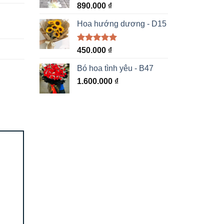
890.000
₫
Hoa hướng dương - D15
Được xếp
450.000
₫
hạng
5.00
5 sao
Bó hoa tình yêu - B47
1.600.000
₫