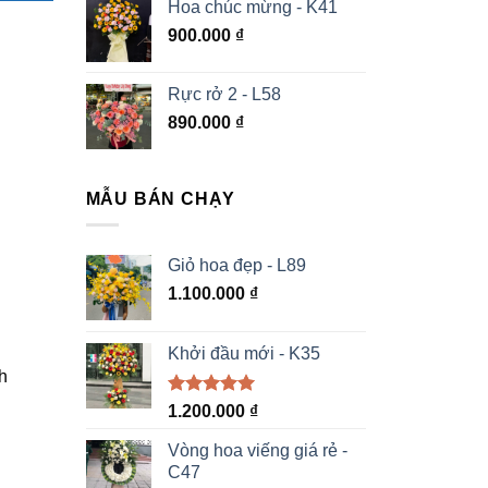
Hoa chúc mừng - K41
900.000
₫
Rực rở 2 - L58
890.000
₫
MẪU BÁN CHẠY
Giỏ hoa đẹp - L89
1.100.000
₫
Khởi đầu mới - K35
h
Được xếp
1.200.000
₫
hạng
5.00
5 sao
Vòng hoa viếng giá rẻ -
C47