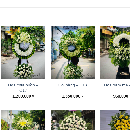
Hoa chia buồn –
Cõi hằng – C13
Hoa đám ma 
C17
1.200.000
₫
1.350.000
₫
960.000