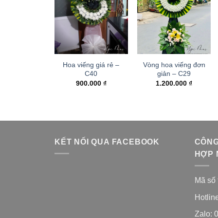
Hoa viếng giá rẻ –
Vòng hoa viếng đơn
C40
giản – C29
900.000
₫
1.200.000
₫
KẾT NỐI QUA FACEBOOK
CÔNG
HỢP 
Mã số 
Hotlin
Zalo: 