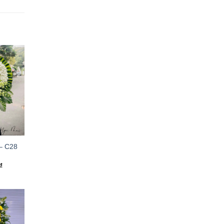
– C28
₫