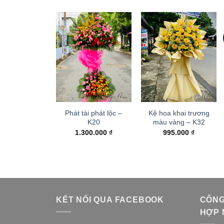
Phát tài phát lộc –
Kệ hoa khai trương
K20
màu vàng – K32
1.300.000
₫
995.000
₫
KẾT NỐI QUA FACEBOOK
CÔNG
HỢP 