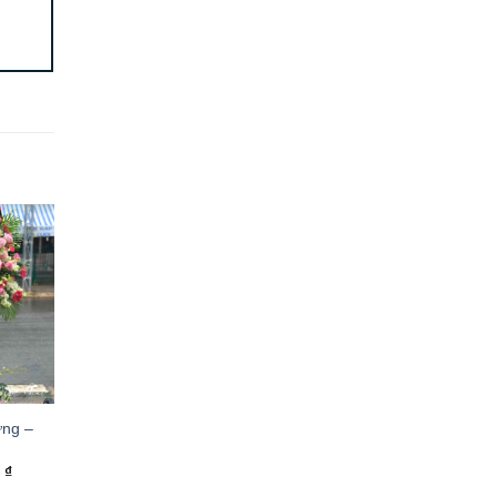
̀ng –
0
₫