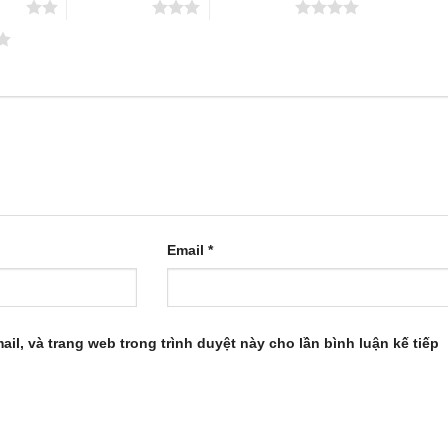
 sao
3 trên 5 sao
4 trên 5 sao
Email
*
ail, và trang web trong trình duyệt này cho lần bình luận kế tiếp