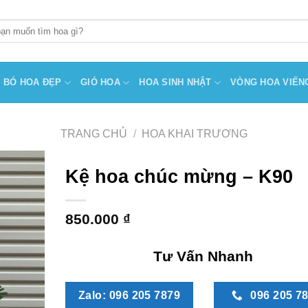
BÓ HOA ĐẸP
GIỎ HOA
HOA SINH NHẬT
VÒNG HOA VIẾN
TRANG CHỦ
/
HOA KHAI TRƯƠNG
Kệ hoa chúc mừng – K90
850.000
₫
Tư Vấn Nhanh
Zalo: 096 205 7879
096 205 7