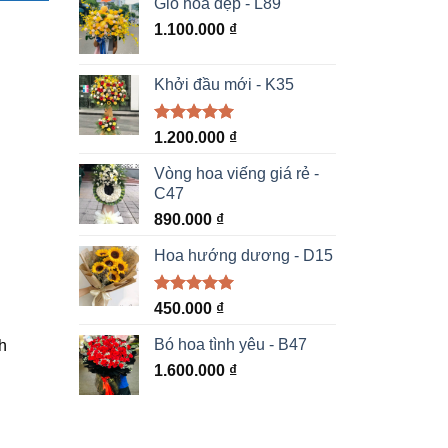
Giỏ hoa đẹp - L89
1.100.000
₫
Khởi đầu mới - K35
Được xếp
1.200.000
₫
hạng
5.00
5 sao
Vòng hoa viếng giá rẻ -
C47
890.000
₫
Hoa hướng dương - D15
Được xếp
450.000
₫
hạng
5.00
5 sao
Bó hoa tình yêu - B47
h
1.600.000
₫