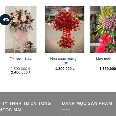
-4%
Hoa chúc mừng –
Tài lộc – K44
May mắn –
K30
2.500.000
₫
1.800.000
₫
1.350.00
Giá
Giá
2.400.000
₫
gốc
hiện
là:
tại
2.500.000 ₫.
là:
2.400.000 ₫.
 TY TNHH TM DV TỔNG
DANH MỤC SẢN PHẨM
NGỌC MAI