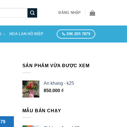
ĐĂNG NHẬP
📞 096 205 7879
G
HOA LAN HỒ ĐIỆP
SẢN PHẨM VỪA ĐƯỢC XEM
An khang - k25
850.000
₫
MẪU BÁN CHẠY
879