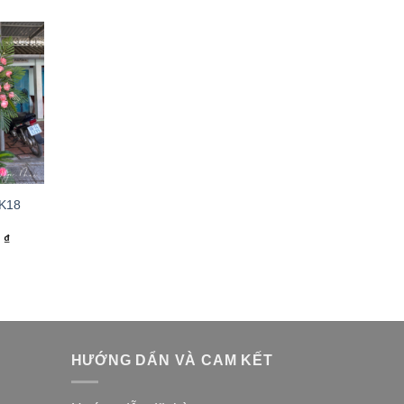
 K18
0
₫
HƯỚNG DẨN VÀ CAM KẾT