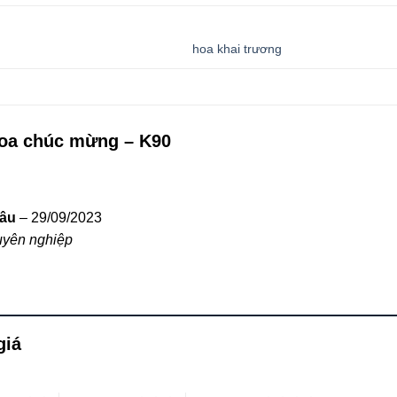
hoa khai trương
hoa chúc mừng – K90
hâu
–
29/09/2023
uyên nghiệp
giá