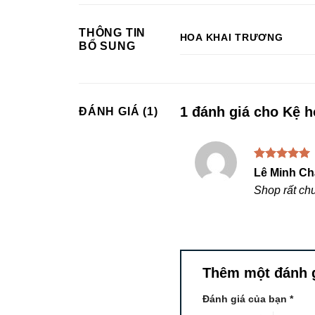
THÔNG TIN
HOA KHAI TRƯƠNG
BỔ SUNG
1 đánh giá cho
Kệ 
ĐÁNH GIÁ (1)
Được xếp
Lê Minh C
hạng
5
5
Shop rất ch
sao
Thêm một đánh 
Đánh giá của bạn
*