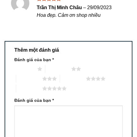
Được xếp
Trần Thị Minh Châu
–
29/09/2023
hạng
5
5
Hoa đẹp. Cảm ơn shop nhiều
sao
Thêm một đánh giá
Đánh giá của bạn
*
1 trên 5 sao
2 trên 5 sao
3 trên 5 sao
4 trên 5 sao
5 trên 5 sao
Đánh giá của bạn
*