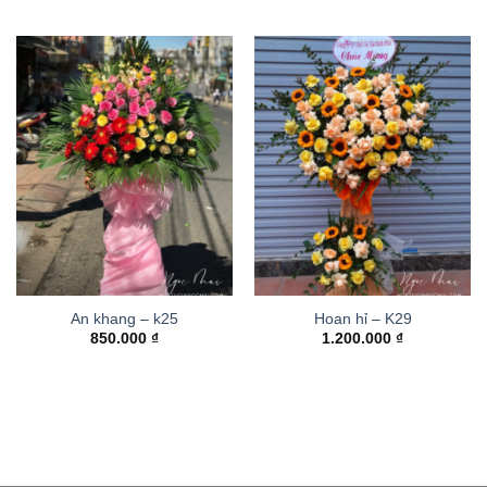
An khang – k25
Hoan hỉ – K29
850.000
₫
1.200.000
₫