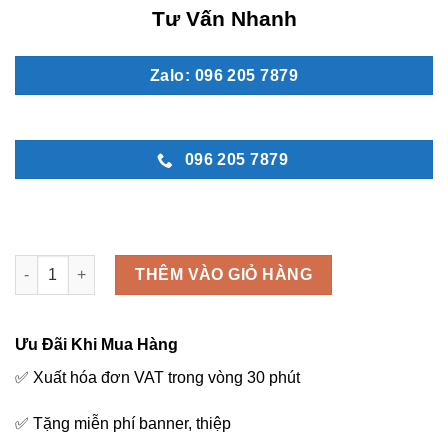
là:
tại
Tư Vấn Nhanh
2.900.000 ₫.
là:
2.500.000 ₫.
Zalo: 096 205 7879
096 205 7879
Vòng hoa tang lễ - MN 55 số lượng
THÊM VÀO GIỎ HÀNG
Ưu Đãi Khi Mua Hàng
✅ Xuất hóa đơn VAT trong vòng 30 phút
✅ Tặng miễn phí banner, thiệp