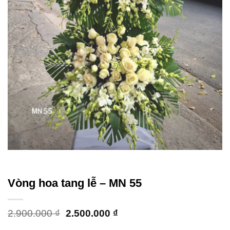
Vòng hoa tang lễ – MN 55
Giá
Giá
2.900.000
₫
2.500.000
₫
gốc
hiện