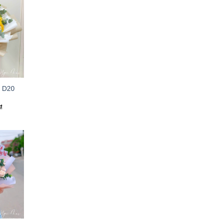
– D20
₫