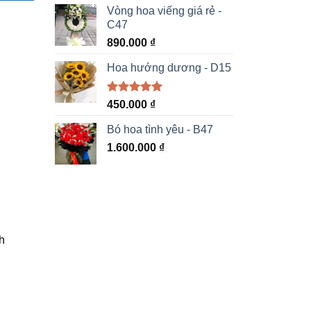
5 sao
Vòng hoa viếng giá rẻ -
C47
890.000
₫
Hoa hướng dương - D15
Được xếp
450.000
₫
hạng
5.00
5 sao
Bó hoa tình yêu - B47
1.600.000
₫
h