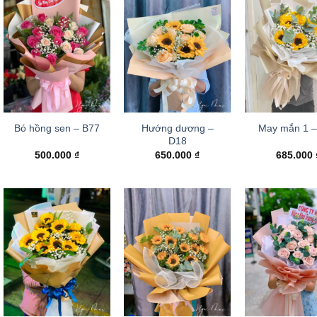
Hướng dương –
Bó hồng sen – B77
May mắn 1 
D18
500.000
₫
650.000
₫
685.000