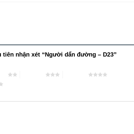
tiên nhận xét “Người dẩn đường – D23”
 sao
3 trên 5 sao
4 trên 5 sao