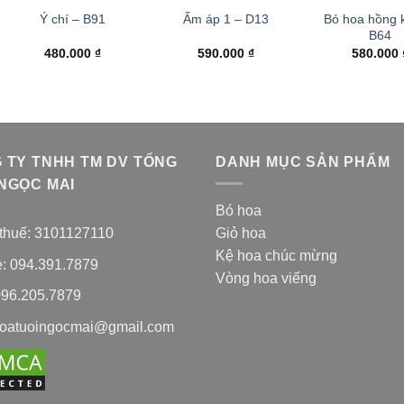
Bó hoa hồng 
Ý chí – B91
Ấm áp 1 – D13
B64
480.000
₫
590.000
₫
580.000
 TY TNHH TM DV TỔNG
DANH MỤC SẢN PHẨM
NGỌC MAI
Bó hoa
thuế: 3101127110
Giỏ hoa
Kệ hoa chúc mừng
e: 094.391.7879
Vòng hoa viếng
096.205.7879
hoatuoingocmai@gmail.com