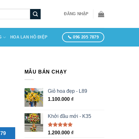
ĐĂNG NHẬP
📞 096 205 7879
G
HOA LAN HỒ ĐIỆP
MẪU BÁN CHẠY
Giỏ hoa đẹp - L89
1.100.000
₫
Khởi đầu mới - K35
Được xếp
1.200.000
₫
879
hạng
5.00