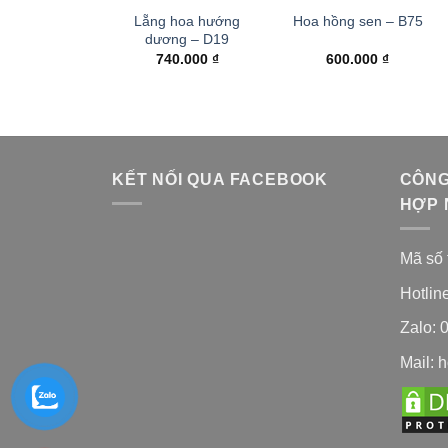
Lẵng hoa hướng
Hoa hồng sen – B75
dương – D19
740.000
₫
600.000
₫
KẾT NỐI QUA FACEBOOK
CÔNG
HỢP 
Mã số 
Hotlin
Zalo: 
Mail: 