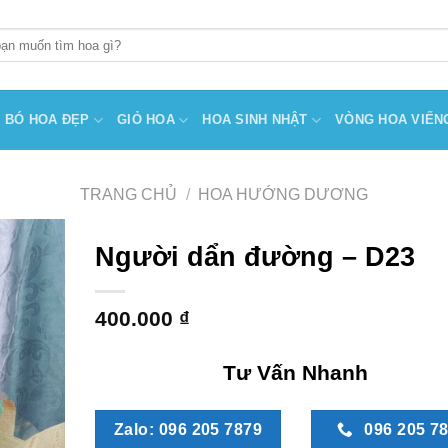
BÓ HOA ĐẸP
GIỎ HOA
HOA SINH NHẬT
VÒNG HOA VIẾN
TRANG CHỦ
/
HOA HƯỚNG DƯƠNG
Người dẩn đường – D23
400.000
₫
Tư Vấn Nhanh
Zalo: 096 205 7879
096 205 7