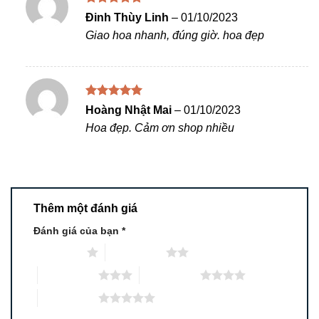
Được xếp
Đinh Thùy Linh
–
01/10/2023
hạng
5
5
Giao hoa nhanh, đúng giờ. hoa đẹp
sao
Được xếp
Hoàng Nhật Mai
–
01/10/2023
hạng
5
5
Hoa đẹp. Cảm ơn shop nhiều
sao
Thêm một đánh giá
Đánh giá của bạn
*
1 trên 5 sao
2 trên 5 sao
3 trên 5 sao
4 trên 5 sao
5 trên 5 sao