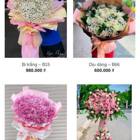
Bi trắng – B15
Dịu dàng – B66
980.000
₫
600.000
₫