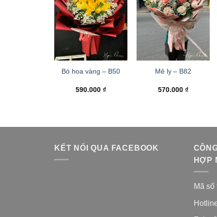
Bó hoa vàng – B50
Mê ly – B82
590.000
₫
570.000
₫
KẾT NỐI QUA FACEBOOK
CÔNG
HỢP 
Mã số 
Hotlin