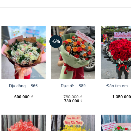
-6%
Dịu dàng – B66
Rực rỡ – B89
Đốn tim em 
600.000
₫
780.000
₫
1.350.00
Giá
Giá
730.000
₫
gốc
hiện
là:
tại
780.000 ₫.
là:
730.000 ₫.