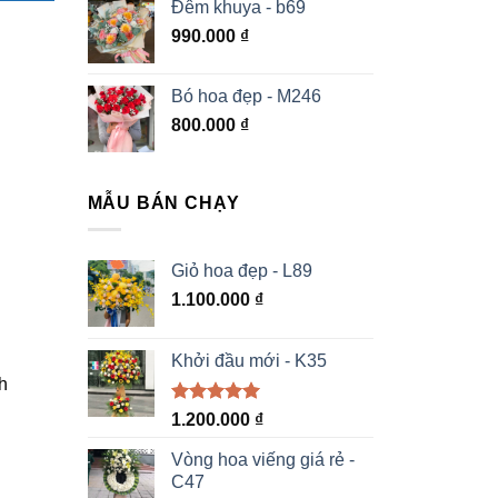
Đêm khuya - b69
990.000
₫
Bó hoa đẹp - M246
800.000
₫
MẪU BÁN CHẠY
Giỏ hoa đẹp - L89
1.100.000
₫
Khởi đầu mới - K35
h
Được xếp
1.200.000
₫
hạng
5.00
5 sao
Vòng hoa viếng giá rẻ -
C47