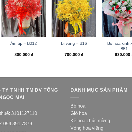
Bó hoa xinh x
Ấm áp – B012
Bi vàng – B16
B51
800.000
₫
700.000
₫
630.000
 TY TNHH TM DV TỔNG
DANH MỤC SẢN PHẨM
NGỌC MAI
Bó hoa
thuế: 3101127110
Giỏ hoa
Kệ hoa chúc mừng
e: 094.391.7879
Vòng hoa viếng