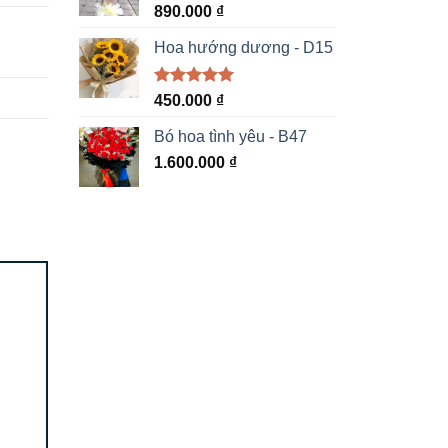
890.000
₫
Hoa hướng dương - D15
Được xếp
450.000
₫
hạng
5.00
5 sao
Bó hoa tình yêu - B47
1.600.000
₫