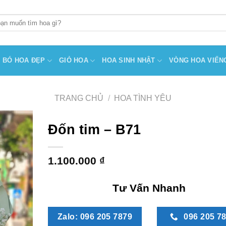
BÓ HOA ĐẸP
GIỎ HOA
HOA SINH NHẬT
VÒNG HOA VIẾN
TRANG CHỦ
/
HOA TÌNH YÊU
Đốn tim – B71
1.100.000
₫
Tư Vấn Nhanh
Zalo: 096 205 7879
096 205 7