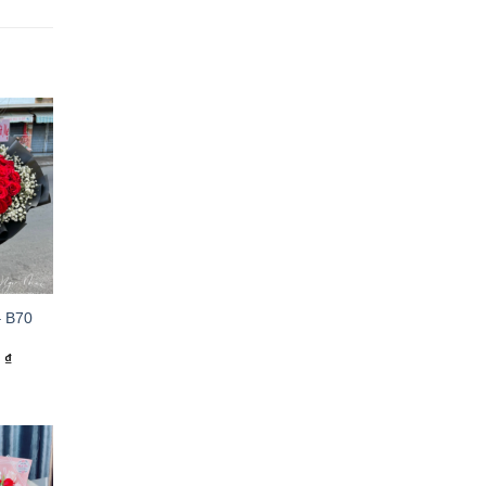
– B70
0
₫