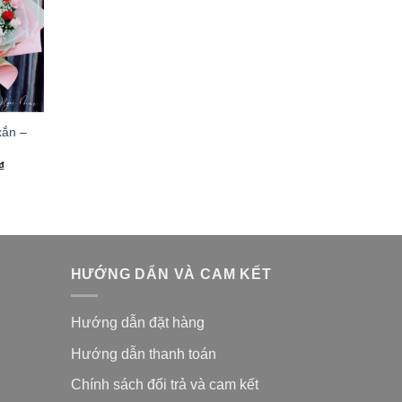
ắn –
₫
HƯỚNG DẨN VÀ CAM KẾT
Hướng dẫn đặt hàng
Hướng dẫn thanh toán
Chính sách đổi trả và cam kế
t