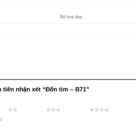
Bó hoa đẹp
 tiên nhận xét “Đốn tim – B71”
 sao
3 trên 5 sao
4 trên 5 sao