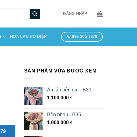
ĐĂNG NHẬP
📞 096 205 7879
G
HOA LAN HỒ ĐIỆP
SẢN PHẨM VỪA ĐƯỢC XEM
Âm áp bên em - B33
1.100.000
₫
Bên nhau - B35
1.000.000
₫
879