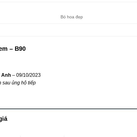
Bó hoa đẹp
em – B90
c Anh
–
09/10/2023
 sau ủng hộ tiếp
giá