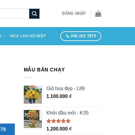
ĐĂNG NHẬP
📞 096 205 7879
G
HOA LAN HỒ ĐIỆP
MẪU BÁN CHẠY
Giỏ hoa đẹp - L89
1.100.000
₫
Khởi đầu mới - K35
Được xếp
1.200.000
₫
879
hạng
5.00