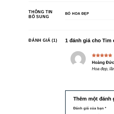
THÔNG TIN
BÓ HOA ĐẸP
BỔ SUNG
1 đánh giá cho
Tim 
ĐÁNH GIÁ (1)
Được xếp
Hoàng Đứ
hạng
5
5
Hoa đẹp, lần
sao
Thêm một đánh 
Đánh giá của bạn
*