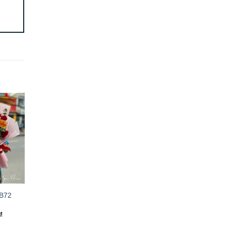
 B72
₫