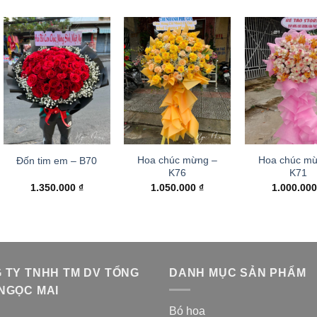
Hoa chúc mừng –
Hoa chúc mư
Đốn tim em – B70
K76
K71
1.350.000
₫
1.050.000
₫
1.000.00
 TY TNHH TM DV TỔNG
DANH MỤC SẢN PHẨM
NGỌC MAI
Bó hoa