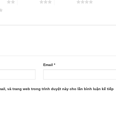
 sao
3 trên 5 sao
4 trên 5 sao
Email
*
ail, và trang web trong trình duyệt này cho lần bình luận kế tiếp