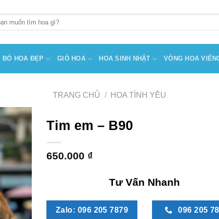
BÓ HOA ĐẸP
GIỎ HOA
HOA SINH NHẬT
VÒNG HOA VIẾN
TRANG CHỦ
/
HOA TÌNH YÊU
Tim em – B90
650.000
₫
Tư Vấn Nhanh
Zalo: 096 205 7879
096 205 7