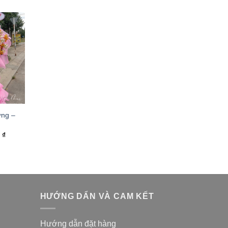
̀ng –
0
₫
HƯỚNG DẨN VÀ CAM KẾT
Hướng dẫn đặt hàng