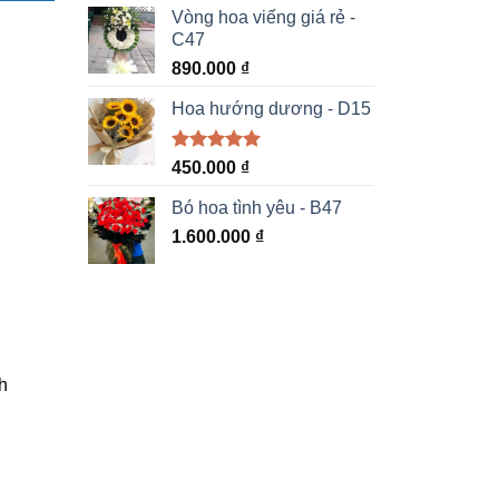
5 sao
Vòng hoa viếng giá rẻ -
C47
890.000
₫
Hoa hướng dương - D15
Được xếp
450.000
₫
hạng
5.00
5 sao
Bó hoa tình yêu - B47
1.600.000
₫
h