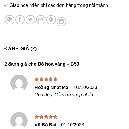
✅ Giao hoa miễn phí các đơn hàng trong nội thành
ĐÁNH GIÁ (2)
2 đánh giá cho
Bó hoa vàng – B50
Được xếp
Hoàng Nhật Mai
–
01/10/2023
hạng
5
5
Hoa đẹp. Cảm ơn shop nhiều
sao
Được xếp
Vũ Bá Đại
–
01/10/2023
hạng
5
5