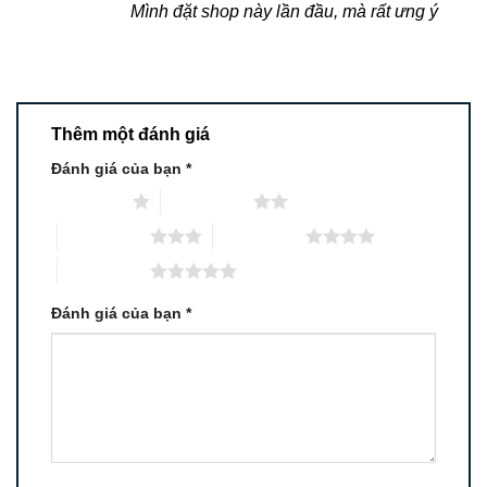
Mình đặt shop này lần đầu, mà rất ưng ý
sao
Thêm một đánh giá
Đánh giá của bạn
*
1 trên 5 sao
2 trên 5 sao
3 trên 5 sao
4 trên 5 sao
5 trên 5 sao
Đánh giá của bạn
*