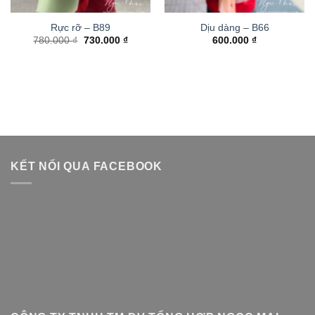
Rực rỡ – B89
Dịu dàng – B66
Giá
Giá
780.000
₫
730.000
₫
600.000
₫
gốc
hiện
là:
tại
780.000 ₫.
là:
730.000 ₫.
KẾT NỐI QUA FACEBOOK