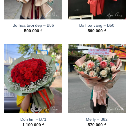
Bó hoa tươi đẹp – B86
Bó hoa vàng – B50
500.000
₫
590.000
₫
Đốn tim – B71
Mê ly – B82
1.100.000
₫
570.000
₫