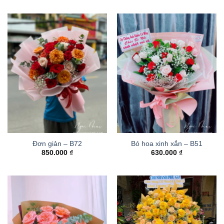
Đơn giản – B72
Bó hoa xinh xắn – B51
850.000
₫
630.000
₫