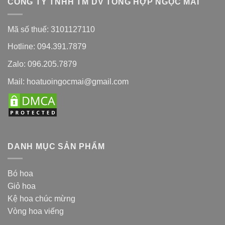
CÔNG TY TNHH TM DV TỔNG HỢP NGỌC MAI
Mã số thuế: 3101127110
Hotline: 094.391.7879
Zalo: 096.205.7879
Mail: hoatuoingocmai@gmail.com
DANH MỤC SẢN PHẨM
Bó hoa
Giỏ hoa
Kệ hoa chúc mừng
Vòng hoa viếng