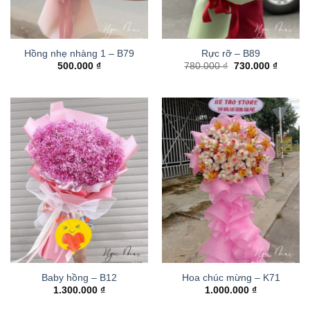
Hồng nhẹ nhàng 1 – B79
Rực rỡ – B89
Giá
Giá
500.000
₫
780.000
₫
730.000
₫
gốc
hiện
là:
tại
780.000 ₫.
là:
730.000
Baby hồng – B12
Hoa chúc mừng – K71
1.300.000
₫
1.000.000
₫