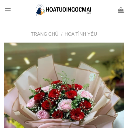
Skip
to
content
TRANG CHỦ
/
HOA TÌNH YÊU