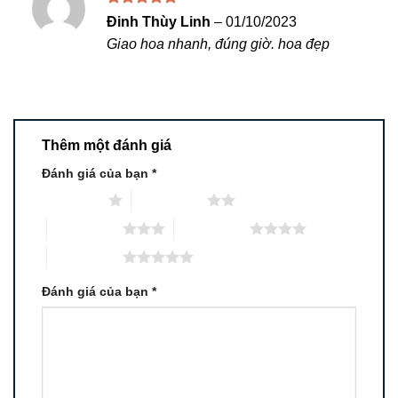
Được xếp
Đinh Thùy Linh
–
01/10/2023
hạng
5
5
Giao hoa nhanh, đúng giờ. hoa đẹp
sao
Thêm một đánh giá
Đánh giá của bạn
*
1 trên 5 sao
2 trên 5 sao
3 trên 5 sao
4 trên 5 sao
5 trên 5 sao
Đánh giá của bạn
*