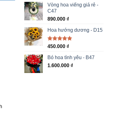
5 sao
Vòng hoa viếng giá rẻ -
C47
890.000
₫
Hoa hướng dương - D15
Được xếp
450.000
₫
hạng
5.00
5 sao
Bó hoa tình yêu - B47
1.600.000
₫
h