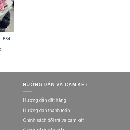
 – B84
₫
HƯỚNG DẨN VÀ CAM KẾT
Hướng dẫn đặt hàng
Hướng dẫn thanh toán
Chính sách đổi trả và cam kế
t