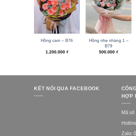
Hồng nhẹ nhàng 1 –
Hồng cam – B76
B79
1.200.000
₫
500.000
₫
KẾT NỐI QUA FACEBOOK
CÔNG
HỢP 
Mã số 
Hotlin
Zalo: 