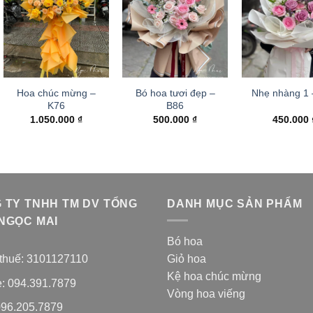
Hoa chúc mừng –
Bó hoa tươi đẹp –
Nhẹ nhàng 1
K76
B86
1.050.000
₫
500.000
₫
450.000
 TY TNHH TM DV TỔNG
DANH MỤC SẢN PHẨM
NGỌC MAI
Bó hoa
thuế: 3101127110
Giỏ hoa
Kệ hoa chúc mừng
e: 094.391.7879
Vòng hoa viếng
096.205.7879