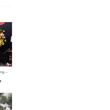
ng –
₫