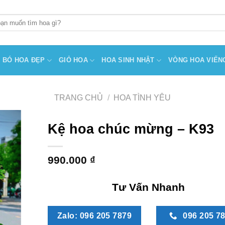
BÓ HOA ĐẸP
GIỎ HOA
HOA SINH NHẬT
VÒNG HOA VIẾN
TRANG CHỦ
/
HOA TÌNH YÊU
Kệ hoa chúc mừng – K93
990.000
₫
Tư Vấn Nhanh
Zalo: 096 205 7879
096 205 7