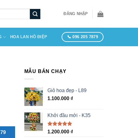
ĐĂNG NHẬP
📞 096 205 7879
G
HOA LAN HỒ ĐIỆP
MẪU BÁN CHẠY
Giỏ hoa đẹp - L89
1.100.000
₫
Khởi đầu mới - K35
Được xếp
1.200.000
₫
879
hạng
5.00