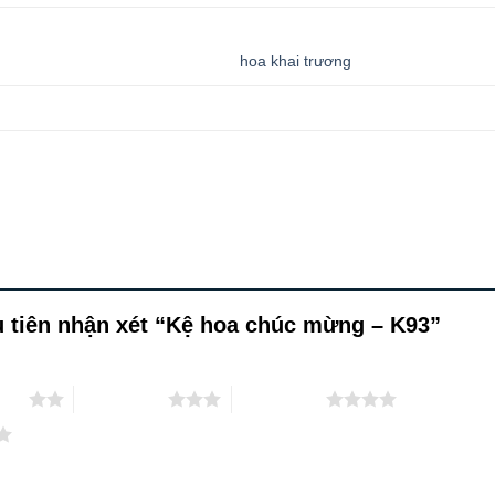
hoa khai trương
tiên nhận xét “Kệ hoa chúc mừng – K93”
 sao
3 trên 5 sao
4 trên 5 sao