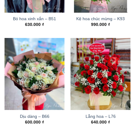
Bó hoa xinh xắn – B51
Kệ hoa chúc mừng – K93
630.000
₫
990.000
₫
Dịu dàng – B66
Lẵng hoa – L76
600.000
₫
640.000
₫