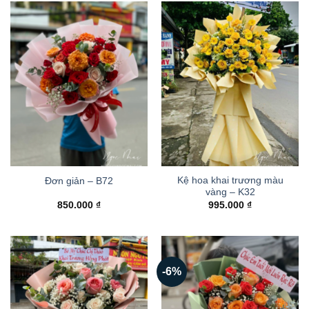
Kệ hoa khai trương màu
Đơn giản – B72
vàng – K32
850.000
₫
995.000
₫
-6%