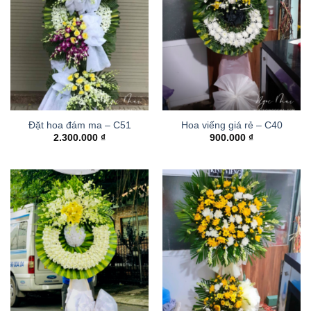
Đặt hoa đám ma – C51
Hoa viếng giá rẻ – C40
2.300.000
₫
900.000
₫