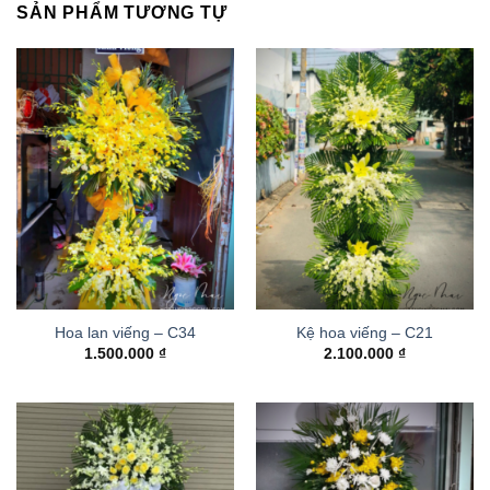
SẢN PHẨM TƯƠNG TỰ
Hoa lan viếng – C34
Kệ hoa viếng – C21
1.500.000
₫
2.100.000
₫