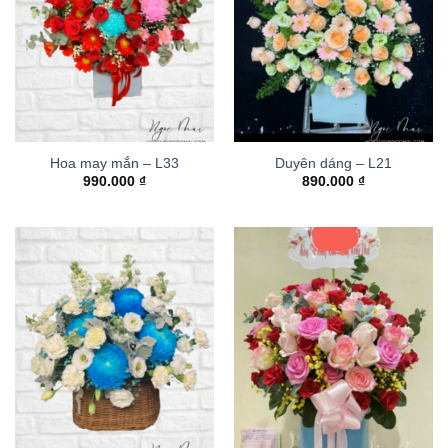
Hoa may mắn – L33
Duyên dáng – L21
990.000
₫
890.000
₫