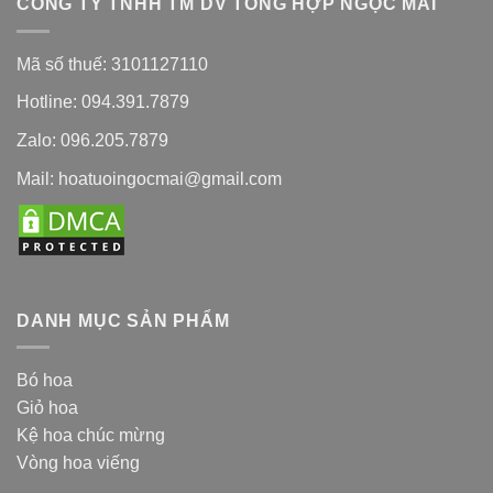
CÔNG TY TNHH TM DV TỔNG HỢP NGỌC MAI
Mã số thuế: 3101127110
Hotline: 094.391.7879
Zalo: 096.205.7879
Mail: hoatuoingocmai@gmail.com
DANH MỤC SẢN PHẨM
Bó hoa
Giỏ hoa
Kệ hoa chúc mừng
Vòng hoa viếng