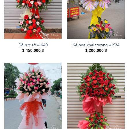
Đỏ rực rỡ – K49
Kệ hoa khai trương – K34
1.450.000
₫
1.200.000
₫