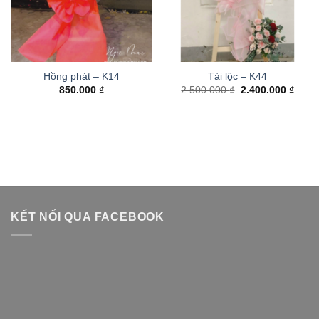
Hồng phát – K14
Tài lộc – K44
Giá
Giá
850.000
₫
2.500.000
₫
2.400.000
₫
gốc
hiện
là:
tại
2.500.000 ₫.
là:
2.400
KẾT NỐI QUA FACEBOOK