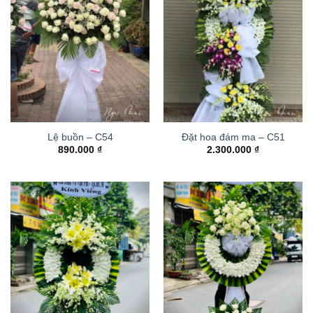
Lệ buồn – C54
Đặt hoa đám ma – C51
890.000
₫
2.300.000
₫