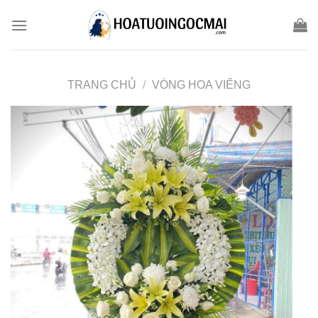
Skip
to
content
TRANG CHỦ
/
VÒNG HOA VIẾNG