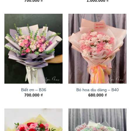
700.000
₫
1.000.000
₫
Biết ơn – B36
Bó hoa dịu dàng – B40
700.000
₫
680.000
₫