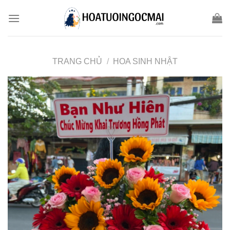
Skip
to
content
TRANG CHỦ
/
HOA SINH NHẬT